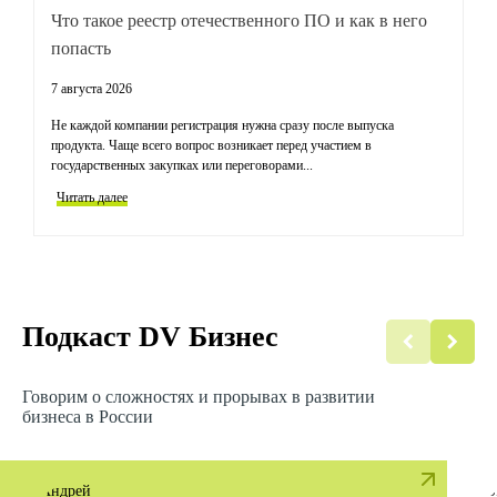
Что такое реестр отечественного ПО и как в него
Т
попасть
к
7 августа 2026
31
Не каждой компании регистрация нужна сразу после выпуска
За
продукта. Чаще всего вопрос возникает перед участием в
иг
государственных закупках или переговорами...
го
Читать далее
Ч
Подкаст DV Бизнес
Говорим о сложностях и прорывах в развитии
бизнеса в России