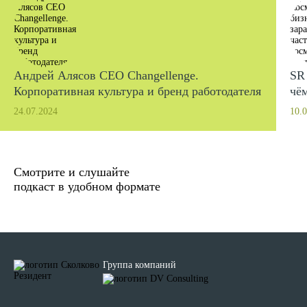
Андрей Алясов CEO Changellenge.
SR 
Корпоративная культура и бренд работодателя
чём
ко
24.07.2024
10.
Смотрите и слушайте
подкаст в удобном формате
Группа компаний