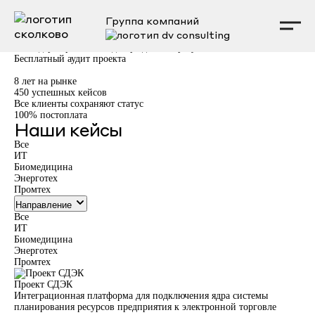
Мы независимая консалтинговая компания, не аффилированная с
Группа компаний
Фондом Сколково, и не выступаем от его имени.
Получаем статус резидента Сколково для вашего бизнеса
От лидеров рынка с подтвержденным результатом
Бесплатный аудит проекта
8
лет на рынке
450
успешных кейсов
Все клиенты
сохраняют статус
100%
постоплата
Наши кейсы
Все
ИТ
Биомедицина
Энерготех
Промтех
Направление
Все
ИТ
Биомедицина
Энерготех
Промтех
Проект СДЭК
Пр
Интеграционная платформа для подключения ядра системы
Не
планирования ресурсов предприятия к электронной торговле
ус