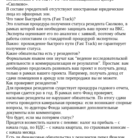
«Сколково».
В составе учредителей отсутствуют иностранные юридические
лица из офшорных зон.
Что такое Быстрый путь (Fast Track)?
Это платная процедура получения статуса резидента Сколково, в
рамках которой вам необходимо защищать ваш проект на ВКС.
Эксперты оценивают его по аналогии с заявкой, поэтому объем
работы сопоставим со стандартной процедурой экспертизы.
Важно: прохождение быстрого пути (Fast Track) не гарантирует
получение статуса.
Какие обязательства есть у резидентов?
Формальным языком они звучат как “ведение исследовательской
деятельности и коммерциализация ее результатов”. Простым: вам
необходимо продолжать развивать ваш проект и получать доход
только в рамках вашего проекта. Например, получать доход от
сдачи помещения в аренду или перепродажи вы не можете.
Как проверяют резидентов?
Для проверки резидентов существует процедура годового отчета,
которая сдается раз в год. В рамках него Фонд проверяет,
насколько резиденты не нарушают обязательств. По итогу сдачи
отчета проводится камеральная проверка: если возникают спорные
вопросы, то аудиторы Фонда запрашивают дополнительные
документы или комментарии.
Что будет, если мы потеряем статус?
Придется возместить налоги с пенями: налог на прибыль – с
начала года, по НДС – с начала квартала, по страховым взносам –
с начала месяца.
Есть ли финансовые обязательства у резидентов перед Фондом