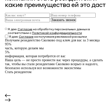
какие преимущества ей это даст
Заказать звонок
Я даю
Согласие
на обработку персональных данных в
соответствии с
Политикой конфиденциальности
Я даю
Согласие
на получение рекламной рассылки
Получаем резидентcтво Сколково под ключ для вас за 3 месяца
1
95%
Бр
часть, которую делаем мы
в в
5%
Мы
информация, которая потребуется от вас
что
Наша цель — не просто провести вас через процедуры, а сделать
Раз
так, чтобы вы стали резидентами Сколково всерьез и надолго,
Опр
безопасно используя все возможности экосистемы
Вы
Стать резидентом
пр
На
дес