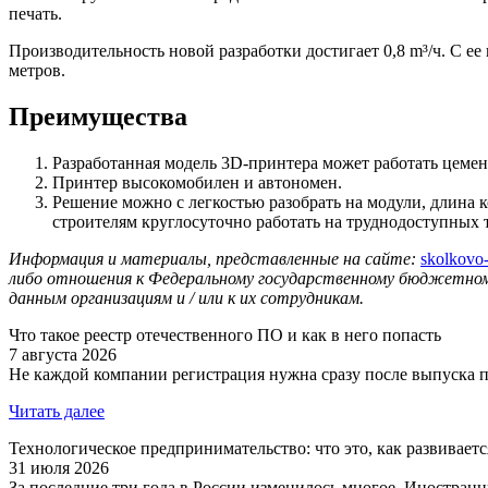
печать.
Производительность новой разработки достигает 0,8 m³/ч. С е
метров.
Преимущества
Разработанная модель 3D-принтера может работать цемен
Принтер высокомобилен и автономен.
Решение можно с легкостью разобрать на модули, длина к
строителям круглосуточно работать на труднодоступных 
Информация и материалы, представленные на сайте:
skolkovo-
либо отношения к Федеральному государственному бюджетном
данным организациям и / или к их сотрудникам.
Что такое реестр отечественного ПО и как в него попасть
7 августа 2026
Не каждой компании регистрация нужна сразу после выпуска пр
Читать далее
Технологическое предпринимательство: что это, как развивает
31 июля 2026
За последние три года в России изменилось многое. Иностранн