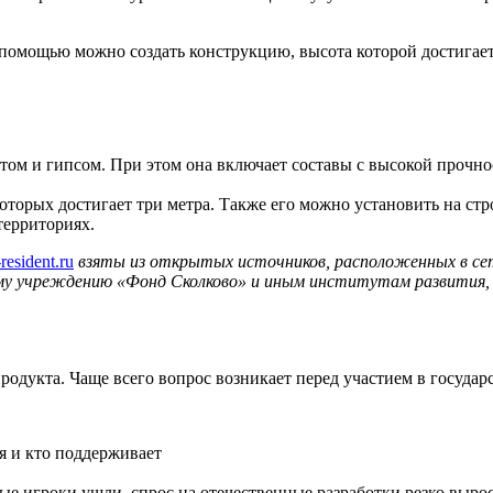
е помощью можно создать конструкцию, высота которой достигает
том и гипсом. При этом она включает составы с высокой прочно
оторых достигает три метра. Также его можно установить на стр
территориях.
resident.ru
взяты из открытых источников, расположенных в се
у учреждению «Фонд Сколково» и иным институтам развития, 
одукта. Чаще всего вопрос возникает перед участием в государ
ся и кто поддерживает
ые игроки ушли, спрос на отечественные разработки резко вырос