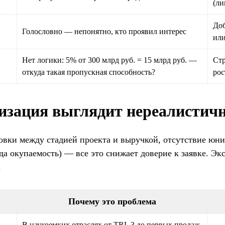
(ли
Доб
Голословно — непонятно, кто проявил интерес
или
Нет логики: 5% от 300 млрд руб. = 15 млрд руб. —
Стр
откуда такая пропускная способность?
рос
изация выглядит нереалистич
ки между стадией проекта и выручкой, отсутствие юни
гда окупаемость) — все это снижает доверие к заявке. Эк
.
Почему это проблема
В наукоемких отраслях от TRL 3 до первых продаж