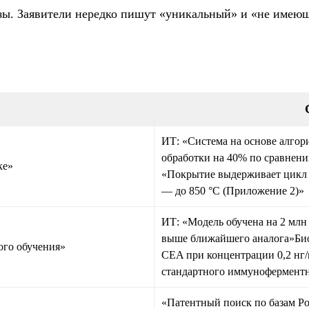
зы. Заявители нередко пишут «уникальный» и «не имеющи
ИТ: «Система на основе алгор
обработки на 40% по сравнен
ке»
«Покрытие выдерживает цикл д
— до 850 °C (Приложение 2)»
ИТ: «Модель обучена на 2 млн 
выше ближайшего аналога»Био
ого обучения»
CEA при концентрации 0,2 нг/
стандартного иммуноферментн
«Патентный поиск по базам Р