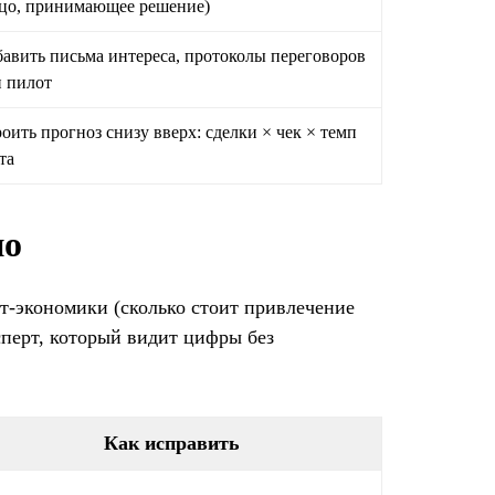
цо, принимающее решение)
авить письма интереса, протоколы переговоров
 пилот
оить прогноз снизу вверх: сделки × чек × темп
та
но
т-экономики (сколько стоит привлечение
сперт, который видит цифры без
Как исправить