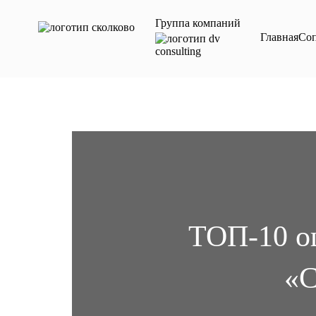
Мы независимая консалтинговая компания, не аф
Группа компаний
Главная
Со
ТОП-10 ош
«С