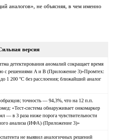
й аналогов», не объясняя, в чем именно
Сильная версия
итма детектирования аномалий сокращает время
ию с решениями A и B (Приложение 3)»Промтех:
о 1 200 °C без расслоения; ближайший аналог
образцов; точность — 94,3%, что на 12 п.п.
мед: «Тест-система обнаруживает онкомаркер
мл — в 3 раза ниже порога чувствительности
ого анализа (ИФА) (Приложение 3)»
оспатента не выявил аналогичных решений