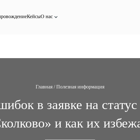
филированная с Фондом Сколково, и не выступаем от его имени.
провождение
Кейсы
О нас
Главная
/
Полезная информация
ибок в заявке на статус
колково» и как их избеж