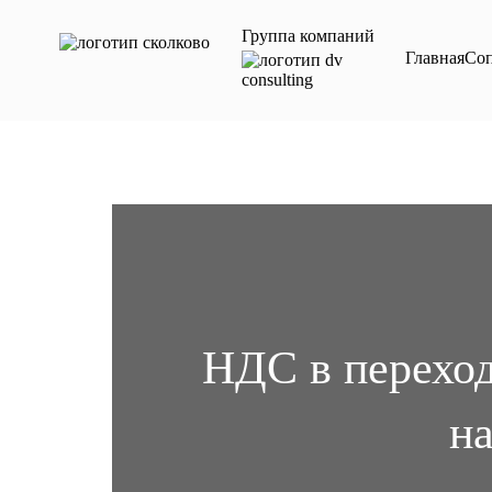
Мы независимая консалтинговая компания, не аф
Группа компаний
Главная
Со
НДС в перехо
на