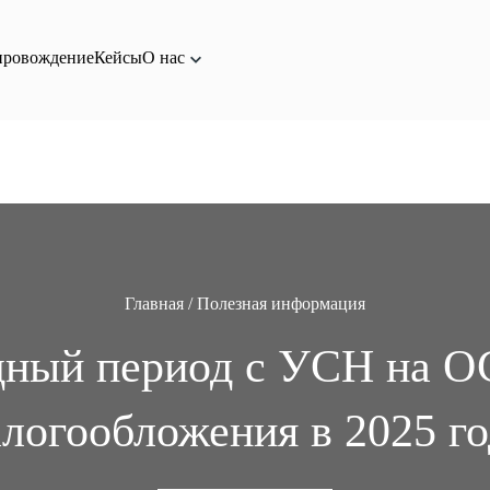
филированная с Фондом Сколково, и не выступаем от его имени.
провождение
Кейсы
О нас
Главная
/
Полезная информация
дный период с УСН на О
логообложения в 2025 г