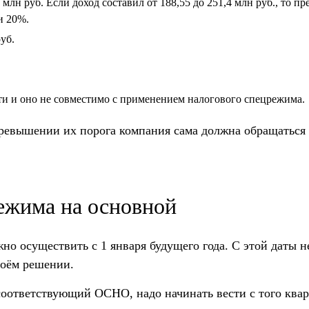
млн руб. Если доход составил от 188,55 до 251,4 млн руб., то 
и 20%.
уб.
и и оно не совместимо с применением налогового спецрежима.
ревышении их порога компания сама должна обращаться в
режима на основной
но осуществить с 1 января будущего года. С этой даты 
воём решении.
 соответствующий ОСНО, надо начинать вести с того ква