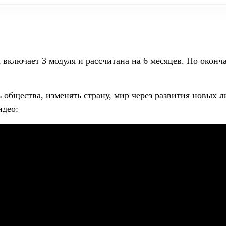
dership Identity Foundation and Transformation)
а включает 3 модуля и рассчитана на 6 месяцев. По окон
ь общества, изменять страну, мир через развития новых 
идео: