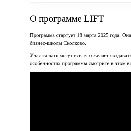
О программе LIFT
О программе LIFT
Структура программы LIFT (Lea
Программа стартует 18 марта 2025 года. Он
Расписание
бизнес-школы Сколково.
Модуль 1
Участвовать могут все, кто желает создават
особенностях программы смотрите в этом в
Модуль 2
Модуль 3
Результаты программы
Как поступить на программу
Стоимость обучения