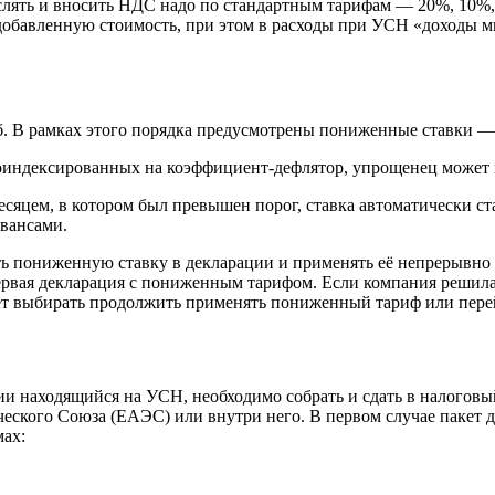
лять и вносить НДС надо по стандартным тарифам — 20%, 10%, 0
 добавленную стоимость, при этом в расходы при УСН «доходы м
б. В рамках этого порядка предусмотрены пониженные ставки 
проиндексированных на коэффициент-дефлятор, упрощенец может
 месяцем, в котором был превышен порог, ставка автоматически 
авансами.
ь пониженную ставку в декларации и применять её непрерывно м
первая декларация с пониженным тарифом. Если компания решила 
будет выбирать продолжить применять пониженный тариф или пер
и находящийся на УСН, необходимо собрать и сдать в налоговы
ческого Союза (ЕАЭС) или внутри него. В первом случае пакет 
мах: