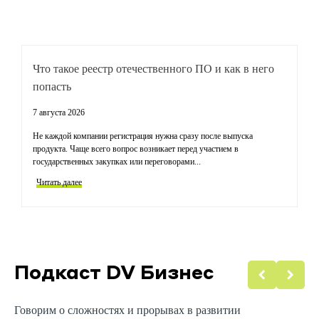
Что такое реестр отечественного ПО и как в него
Т
попасть
к
7 августа 2026
31
Не каждой компании регистрация нужна сразу после выпуска
За
продукта. Чаще всего вопрос возникает перед участием в
иг
государственных закупках или переговорами...
го
Читать далее
Ч
Подкаст DV Бизнес
Говорим о сложностях и прорывах в развитии