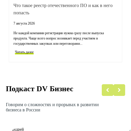
Что такое реестр отечественного ПО и как в него
Т
попасть
к
7 августа 2026
31
Не каждой компании регистрация нужна сразу после выпуска
За
продукта. Чаще всего вопрос возникает перед участием в
иг
государственных закупках или переговорами...
го
Читать далее
Ч
Подкаст DV Бизнес
Говорим о сложностях и прорывах в развитии
бизнеса в России