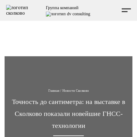
Мы независимая консалтинговая компания, не аффилированная с Фондом Сколково, и не
Группа компаний
выступаем от его имени.
Главная
/
Новости Сколково
Точность до сантиметра: на выставке в
Сколково показали новейшие ГНСС-
технологии