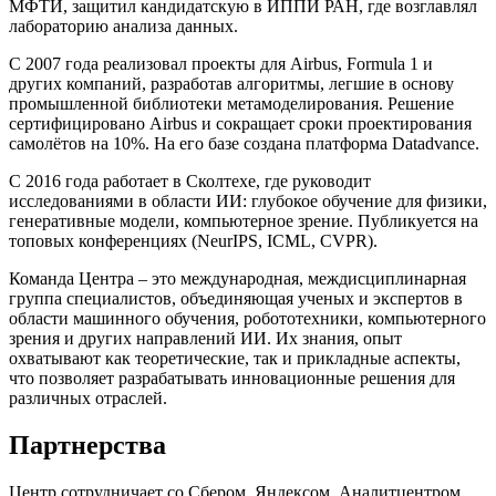
МФТИ, защитил кандидатскую в ИППИ РАН, где возглавлял
лабораторию анализа данных.
С 2007 года реализовал проекты для Airbus, Formula 1 и
других компаний, разработав алгоритмы, легшие в основу
промышленной библиотеки метамоделирования. Решение
сертифицировано Airbus и сокращает сроки проектирования
самолётов на 10%. На его базе создана платформа Datadvance.
С 2016 года работает в Сколтехе, где руководит
исследованиями в области ИИ: глубокое обучение для физики,
генеративные модели, компьютерное зрение. Публикуется на
топовых конференциях (NeurIPS, ICML, CVPR).
Команда Центра – это международная, междисциплинарная
группа специалистов, объединяющая ученых и экспертов в
области машинного обучения, робототехники, компьютерного
зрения и других направлений ИИ. Их знания, опыт
охватывают как теоретические, так и прикладные аспекты,
что позволяет разрабатывать инновационные решения для
различных отраслей.
Партнерства
Центр сотрудничает со Сбером, Яндексом, Аналитцентром