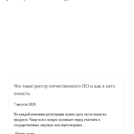
Что такое реестр отечественного ПО и как в него
Т
попасть
к
7 августа 2026
31
Не каждой компании регистрация нужна сразу после выпуска
За
продукта. Чаще всего вопрос возникает перед участием в
иг
государственных закупках или переговорами...
го
Читать далее
Ч