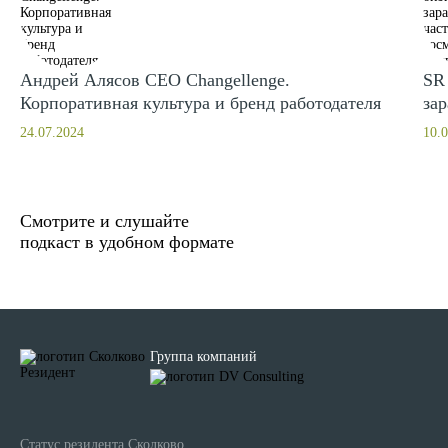
Андрей Алясов CEO Changellenge.
SR 
Корпоративная культура и бренд работодателя
за
24.07.2024
10.
Смотрите и слушайте
подкаст в удобном формате
Группа компаний
Статус резидента Сколково