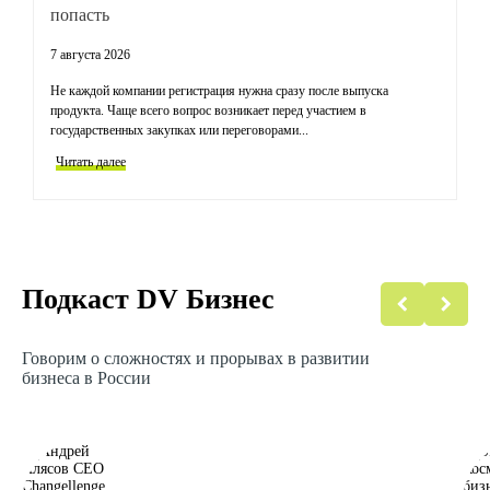
попасть
к
7 августа 2026
31
Не каждой компании регистрация нужна сразу после выпуска
За
продукта. Чаще всего вопрос возникает перед участием в
иг
государственных закупках или переговорами...
го
Читать далее
Ч
Подкаст DV Бизнес
Говорим о сложностях и прорывах в развитии
бизнеса в России