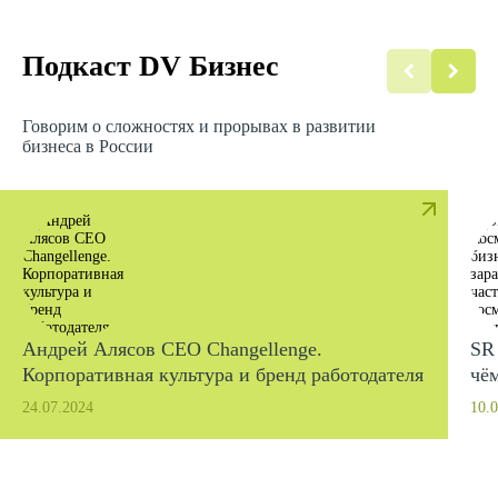
Подкаст DV Бизнес
Говорим о сложностях и прорывах в развитии
бизнеса в России
Андрей Алясов CEO Changellenge.
SR 
Корпоративная культура и бренд работодателя
чём
ко
24.07.2024
10.