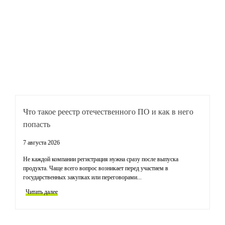
Что такое реестр отечественного ПО и как в него
Т
попасть
к
7 августа 2026
31
Не каждой компании регистрация нужна сразу после выпуска
За
продукта. Чаще всего вопрос возникает перед участием в
иг
государственных закупках или переговорами...
го
Читать далее
Ч