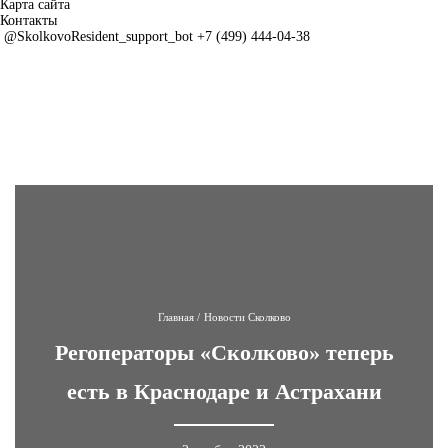
Карта сайта
Контакты
@SkolkovoResident_support_bot
+7 (499) 444-04-38
Главная
/
Новости Сколково
Регоператоры «Сколково» теперь
есть в Краснодаре и Астрахани