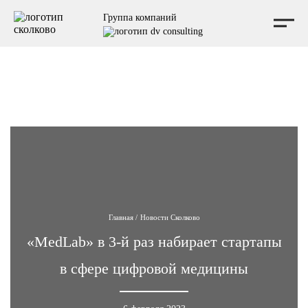
Мы независимая консалтинговая компания, не аффилированная с Фондом Сколково, и не
Группа компаний
выступаем от его имени.
Главная
/
Новости Сколково
«MedLab» в 3-й раз набирает стартапы
в сфере цифровой медицины