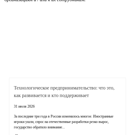
Технологическое предпринимательство: что это,
M
как развивается и кто поддерживает
эт
31 июля 2026
31
За последние три года в России изменилось многое. Иностранные
Бо
игроки ушли, спрос на отечественные разработки резко вырос,
ну
государство обратило внимание...
Ч